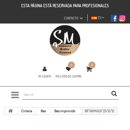
ESTA PÁGINA ESTÁ RESERVADA PARA PROFESIONALES
ES
CONTACTO
0
0
MI CUENTA
MIS LISTAS DE COMPRA
Cinteria
Bies
Bies imprimido
BR "ANIMAUX" 25/12/12