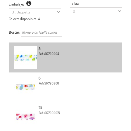
Tallas:
Embalajes
Colores disponibles:
4
Buscar:
5
Ref:
S1779D0C5
8
Ref:
S1779D0C8
74
Ref:
S1779D0C74