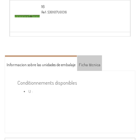
16
Ref:
S30107U0C16
51
Ref:
S30107U0C51
Informacion sobre las unidades de embalaje
Ficha técnica
56
Ref:
S30107U0C56
Conditionnements disponibles
U :
60
Ref:
S30107U0C60
67
Ref:
S30107U0C67