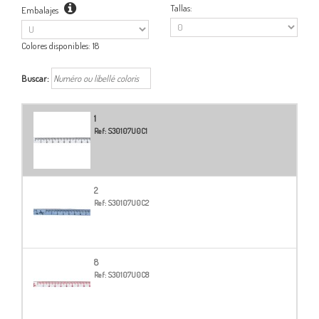
Tallas:
Embalajes
Colores disponibles:
18
Buscar:
1
Ref:
S30107U0C1
2
Ref:
S30107U0C2
8
Ref:
S30107U0C8