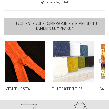
Ficha de Seguridad
74
LOS CLIENTES QUE COMPRARON ESTE PRODUCTO
Ref:
S30107U0C74
TAMBIÉN COMPRARON
77
Ref:
S30107U0C77
81
Ref:
S30107U0C81
INJECTEE N°5 SEPA...
TULLE BRODÉ FLEURS
GALON
83
Ref:
S30107U0C83