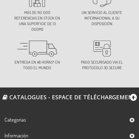
98
MÁS DE 110 000
UN SERVICIO AL CLIENTE
Ref:
S30107U0C98
REFERENCIAS EN STOCK EN
INTERNACIONAL A SU
UNA SUPERFICIE DE 13
DISPOSICIÓN
000M2
151
Ref:
S30107U0C151
ENTREGA EN 48 HORAS* EN
PAGO SECURISADO VIA EL
TODO EL MUNDO
PROTOCOLO 3D SECURE
201
Ref:
S30107U0C201
CATALOGUES - ESPACE DE TÉLÉCHARGEMENT
202
Ref:
S30107U0C202
Categorías
Información
203