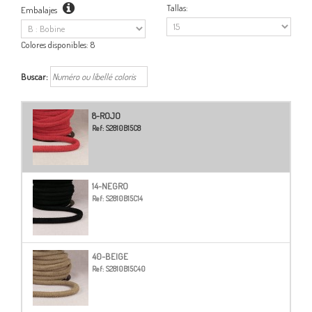
Tallas:
Embalajes
Colores disponibles:
8
Buscar:
8-ROJO
Ref:
S2810B15C8
14-NEGRO
Ref:
S2810B15C14
40-BEIGE
Ref:
S2810B15C40