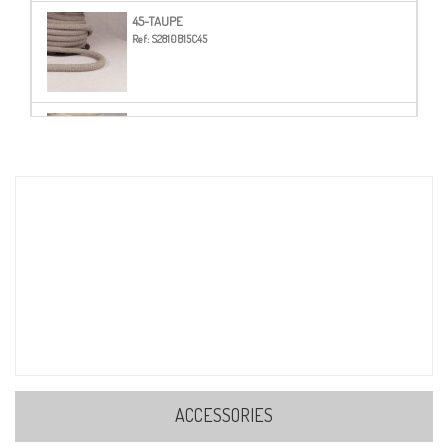
45-TAUPE
Ref:
S2810B15C45
51-CRUDO
Ref:
S2810B15C51
56-MARRON OSCURO
Ref:
S2810B15C56
71-BORGOÑA
Ref:
S2810B15C71
ACCESSORIES
126-PATO AZUL
Ref:
S2810B15C126