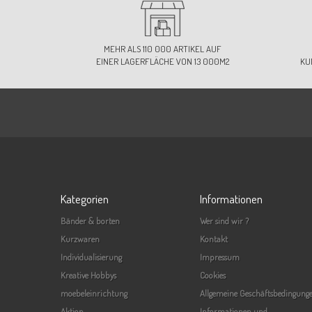
MEHR ALS 110 000 ARTIKEL AUF
EINER LAGERFLÄCHE VON 13 000M2
KU
Kategorien
Informationen
Bänder & borten
Wer sind wir ?
Kurzwaren
Kontakt
Individualisierung
Impressum
Kreative Hobbys
Cookies
moebeleinrichtung
Allgemeine Geschäftsbedingung
Aktion
Informationen und