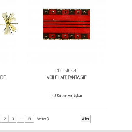
REF: S16470
NDE
VOILE LAIT. FANTAISIE
In 3 Farben verfügbar
2
3
...
10
Weiter
Alles