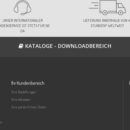
UNSER INTERNATIONALER
LIEFERUNG INNERHALB VON 4
NDENSERVICE IST STETS FÜR SIE
STUNDEN* WELTWEIT
DA
KATALOGE - DOWNLOADBEREICH
Ihr Kundenbereich
Ihre Bestellungen
Ihre Adressen
Ihre persönlichen Daten
en