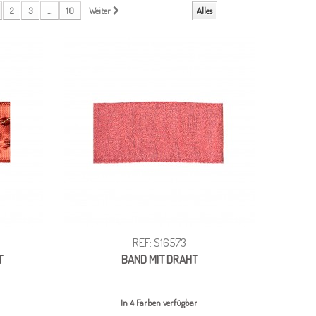
2
3
...
10
Weiter
Alles
REF: S16573
T
BAND MIT DRAHT
In 4 Farben verfügbar