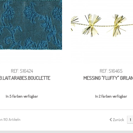
REF: S16424
REF: S16465
B.LAIT.ARABES.BOUCLETTE
MESSING "FLUFFY" GIRLA
In 5 Farben verfügbar
In 2 Farben verfügbar
von 110 Artikeln
Zurück
1