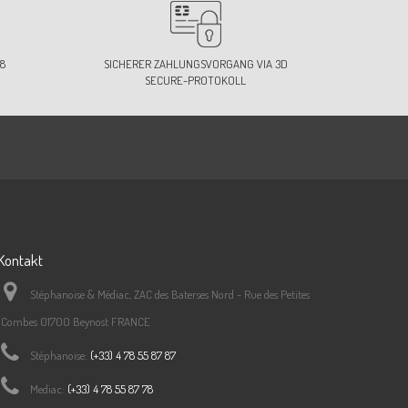
8
SICHERER ZAHLUNGSVORGANG VIA 3D
SECURE-PROTOKOLL
Kontakt
Stéphanoise & Médiac, ZAC des Baterses Nord - Rue des Petites
Combes 01700 Beynost FRANCE
Stéphanoise:
(+33) 4 78 55 87 87
Mediac:
(+33) 4 78 55 87 78