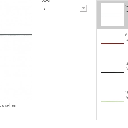
Grösse
1
0
Re
8
Re
1
Re
1
Re
e zu sehen
2
Re