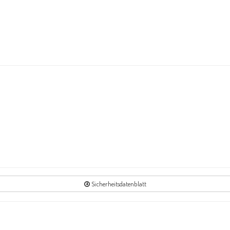
4
Re
5
Re
5
Re
Sicherheitsdatenblatt
7
Re