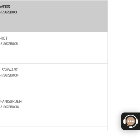
-WEISS
f:
S672B0C1
-ROT
f:
S672B0C8
4-SCHWARZ
f:
S672B0C14
6-ANISGRUEN
f:
S672B0C16
3-MARINEBLAU
f:
S672B0C23