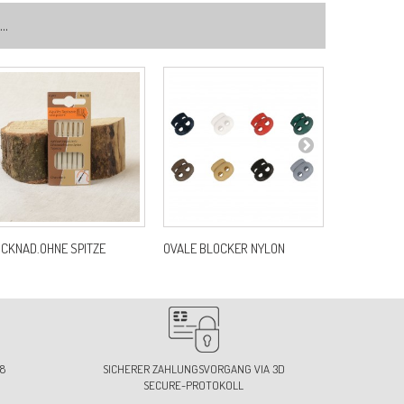
..
3-ORANGE
f:
S672B0C83
ICKNAD.OHNE SPITZE
OVALE BLOCKER NYLON
"THERMOFOR
8
SICHERER ZAHLUNGSVORGANG VIA 3D
SECURE-PROTOKOLL