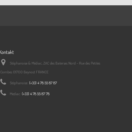
Kontakt
Stéphanoise & Médiac, ZAC des Baterses Nord - Rue des Petites
Combes 01700 Beynost FRANCE
Stéphanoise:
(+33) 4 78 55 87 87
Mediac:
(+33) 4 78 55 87 78