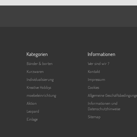
Kategorien
Informationen
Bänder & borten
Wer sind wir ?
Kurzwaren
Kontakt
Individualisierung
Impressum
Kreative Hobbys
Cookies
moebeleinrichtung
Allgemeine Geschäftsbedingung
Aktion
Informationen und
Datenschutzhinweise
Leopard
Sitemap
Einlage