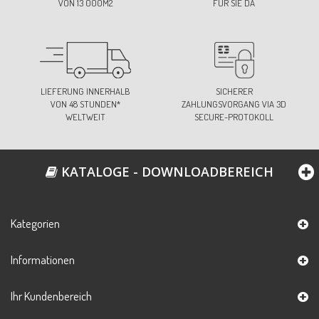
VON 13 000M2
FÜR SIE DA
LIEFERUNG INNERHALB
SICHERER
VON 48 STUNDEN*
ZAHLUNGSVORGANG VIA 3D
WELTWEIT
SECURE-PROTOKOLL
KATALOGE - DOWNLOADBEREICH
Kategorien
Informationen
Ihr Kundenbereich