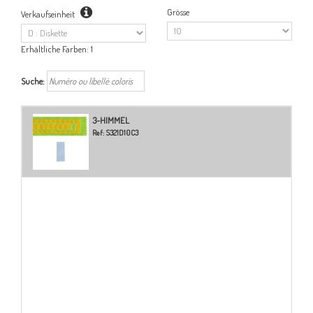
Grösse
Verkaufseinheit
Erhältliche Farben:
1
Suche:
3-HIMMEL
Ref:
S321D10C3