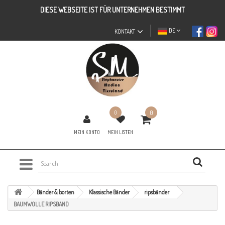
DIESE WEBSEITE IST FÜR UNTERNEHMEN BESTIMMT
DE
KONTAKT
0
0
MEIN KONTO
MEIN LISTEN
Bänder & borten
Klassische Bänder
ripsbänder
BAUMWOLLE RIPSBAND