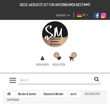
DIESE WEBSEITE IST FÜR UNTERNEHMEN BESTIMMT
DE
KONTAKT
0
0
MEIN KONTO
MEIN LISTEN
Bänder & borten
Klassische Bänder
samt
HOCHDICHTE
SAMTBAND