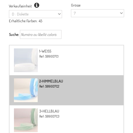
Grösse
Verkaufseinheit
Erhältliche Farben:
45
Suche:
1-WEISS
Ref:
S990D7C1
2-HIMMELBLAU
Ref:
S990D7C2
3-HELLBLAU
Ref:
S990D7C3