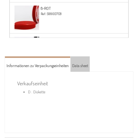
8-ROT
Ref:
S990D7C8
14-SCHWARZ
Ref:
S990D7C14
Informationen zu Verpackungseinheiten
Data sheet
15-DUNKELGRUEN
Ref:
S990D7C15
Verkaufseinheit
D : Diskette
16-ANISGRUEN
Ref:
S990D7C16
17-BLAU