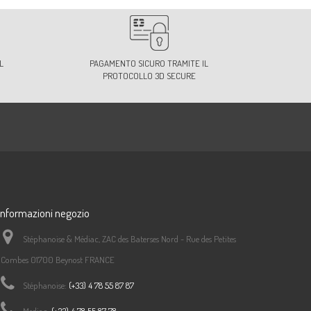
L
PAGAMENTO SICURO TRAMITE IL
PROTOCOLLO 3D SECURE
Informazioni negozio
Stéphanoise & Médiac, ZAC des Baterses Nord - Rue des Petites
Combes 01700 Beynost FRANCE
Stéphanoise:
(+33) 4 78 55 87 87
Mediac:
(+33) 4 78 55 87 78