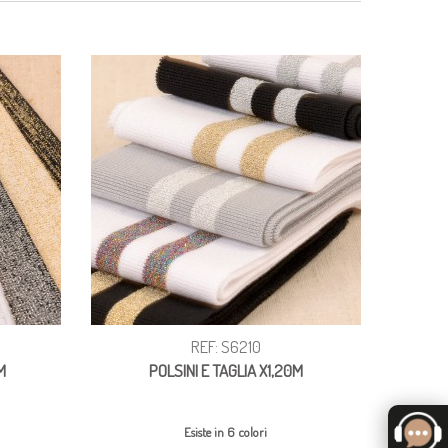
REF: S6210
M
POLSINI E TAGLIA X1,20M
Esiste in 6 colori