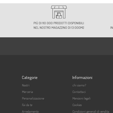
PIÙ DI 110 000 PRODOTTI DISPONIBILI
NEL NOSTRO MAGAZZINO DI 13 000M2
I
Categorie
Informazioni
Nastri
chi siamo?
Merceria
Contattaci
Personalizzazione
Mensioni legali
Fai da te
Cookies
Arredamento
Condizioni generali di vendita