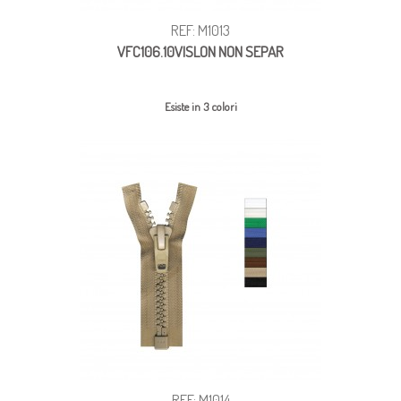
REF: M1013
VFC106.10VISLON NON SEPAR
Esiste in 3 colori
REF: M1014