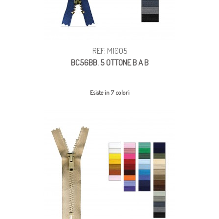
REF: M1005
BC56BB. 5 OTTONE B A B
Esiste in 7 colori