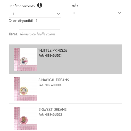
Taglie
Confezionamento
Colori disponibili:
4
Cerca:
1-LITTLE PRINCESS
Ref:
M16640U0C1
2-MAGICAL DREAMS
Ref:
M16640U0C2
3-SWEET DREAMS
Ref:
M16640U0C3