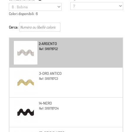
Colori disponibili:
6
Cerca:
2-ARGENTO
Ref:
S1197B7C2
3-ORO ANTICO
Ref:
S1197B7C3
14-NERO
Ref:
S1197B7C14