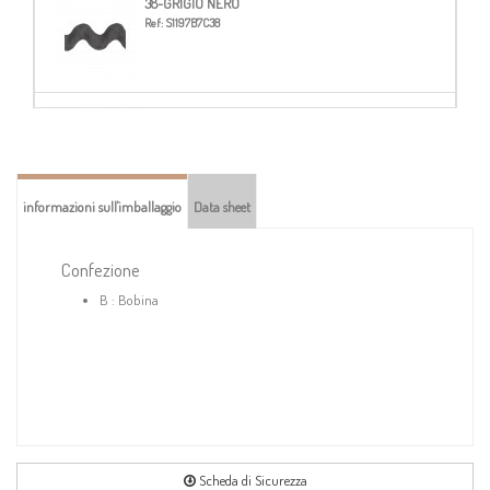
38-GRIGIO NERO
Ref:
S1197B7C38
60-MARRONE
Ref:
S1197B7C60
informazioni sull'imballaggio
Data sheet
103-ORO
Ref:
S1197B7C103
Confezione
B : Bobina
Scheda di Sicurezza