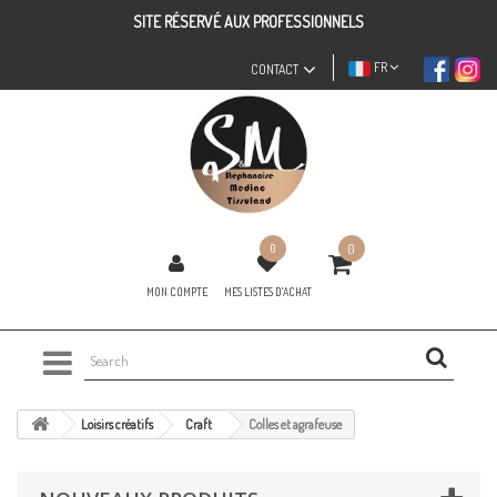
SITE RÉSERVÉ AUX PROFESSIONNELS
FR
CONTACT
0
0
MON COMPTE
MES LISTES D'ACHAT
Loisirs créatifs
Craft
Colles et agrafeuse