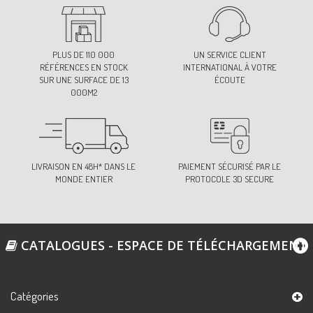
PLUS DE 110 000
UN SERVICE CLIENT
RÉFÉRENCES EN STOCK
INTERNATIONAL À VOTRE
SUR UNE SURFACE DE 13
ÉCOUTE
000M2
LIVRAISON EN 48H* DANS LE
PAIEMENT SÉCURISÉ PAR LE
MONDE ENTIER
PROTOCOLE 3D SECURE
CATALOGUES - ESPACE DE TÉLÉCHARGEMENT
Catégories