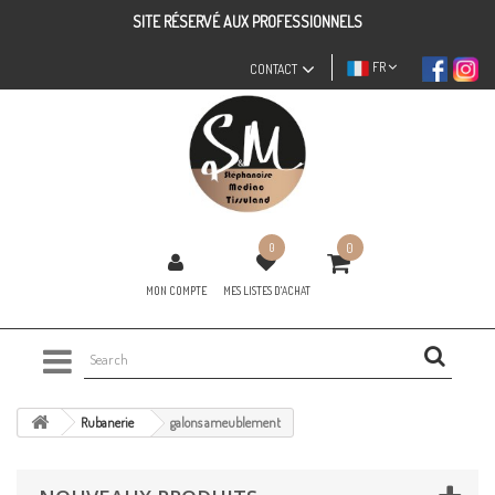
SITE RÉSERVÉ AUX PROFESSIONNELS
FR
CONTACT
0
0
MON COMPTE
MES LISTES D'ACHAT
Rubanerie
galons ameublement