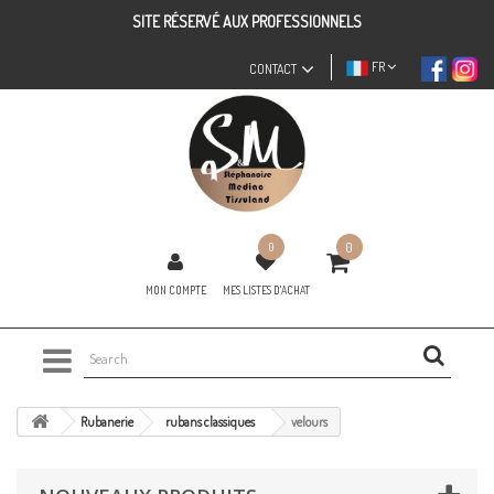
SITE RÉSERVÉ AUX PROFESSIONNELS
FR
CONTACT
0
0
MON COMPTE
MES LISTES D'ACHAT
Rubanerie
rubans classiques
velours