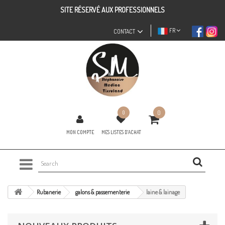
SITE RÉSERVÉ AUX PROFESSIONNELS
FR
CONTACT
0
0
MON COMPTE
MES LISTES D'ACHAT
Rubanerie
galons & passementerie
laine & lainage