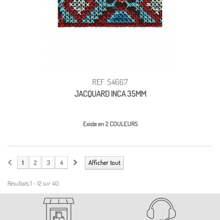
REF: S4667
JACQUARD INCA 35MM
Existe en 2 COULEURS
1
2
3
4
Afficher tout
Résultats 1 - 12 sur 40.