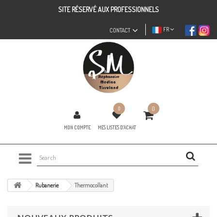
SITE RÉSERVÉ AUX PROFESSIONNELS
FR
CONTACT
0
0
MON COMPTE
MES LISTES D'ACHAT
Rubanerie
Thermocollant