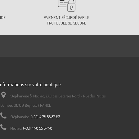
NDE
PAIEMENT SÉCURISÉ PAR LE
PROTOCOLE 3D SECURE
Informations sur votre boutique
Stéphanoise & Médiac, ZAC des Baterses Nord - Rue des Petites
Combes 01700 Beynost FRANCE
Stéphanoise:
(+33) 4 78 55 87 87
Mediac:
(+33) 4 78 55 87 78