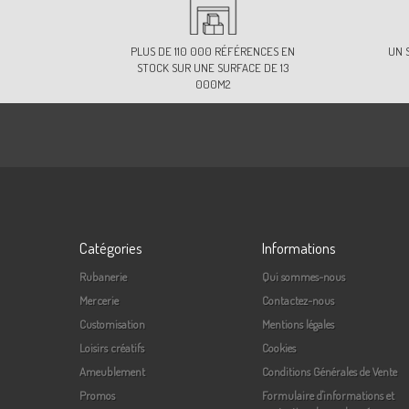
PLUS DE 110 000 RÉFÉRENCES EN
UN 
STOCK SUR UNE SURFACE DE 13
000M2
Catégories
Informations
Rubanerie
Qui sommes-nous
Mercerie
Contactez-nous
Customisation
Mentions légales
Loisirs créatifs
Cookies
Ameublement
Conditions Générales de Vente
Promos
Formulaire d'informations et