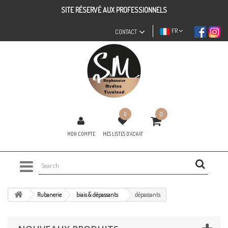
SITE RÉSERVÉ AUX PROFESSIONNELS
FR
CONTACT
0
0
MON COMPTE
MES LISTES D'ACHAT
Rubanerie
biais & dépassants
dépassants