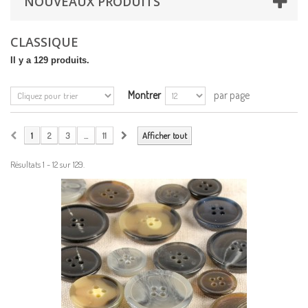
NOUVEAUX PRODUITS
CLASSIQUE
Il y a 129 produits.
Montrer
par page
1
2
3
...
11
Afficher tout
Résultats 1 - 12 sur 129.