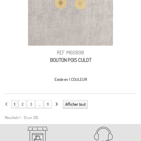
REF: M60898
BOUTON POIS CULOT
Existe en 1 COULEUR
1
2
3
...
11
Afficher tout
Résultats 1 - 12 sur 129.