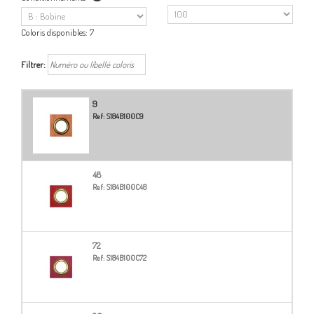
Coloris disponibles:
7
Filtrer:
9
Ref:
S184B100C9
48
Ref:
S184B100C48
72
Ref:
S184B100C72