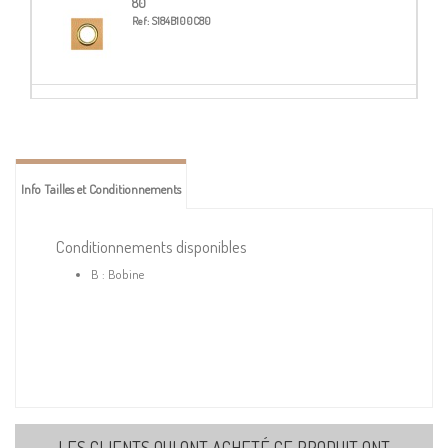
80
Ref:
S184B100C80
148
Ref:
S184B100C148
Info Tailles et Conditionnements
172
Ref:
S184B100C172
Conditionnements disponibles
B : Bobine
190
Ref:
S184B100C190
LES CLIENTS QUI ONT ACHETÉ CE PRODUIT ONT