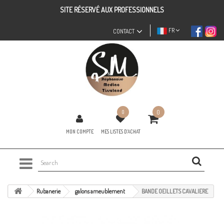
SITE RÉSERVÉ AUX PROFESSIONNELS
FR
CONTACT
0
0
MON COMPTE
MES LISTES D'ACHAT
Rubanerie
galons ameublement
BANDE OEILLETS CAVALIERE