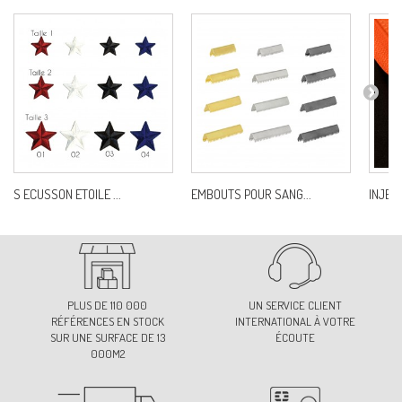
S ECUSSON ETOILE ...
EMBOUTS POUR SANG...
INJECT
PLUS DE 110 000
UN SERVICE CLIENT
RÉFÉRENCES EN STOCK
INTERNATIONAL À VOTRE
SUR UNE SURFACE DE 13
ÉCOUTE
000M2