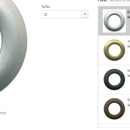
Filtrer:
Tailles
2
25
Re
3
Re
1
Re
6
Re
amme
9