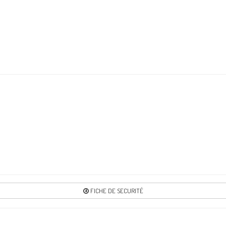
Re
9
Re
9
Re
9
Re
FICHE DE SECURITÉ
9
Re