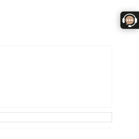
f:
S65200V25C902
03-DORÉ BRILLANT
f:
S65200V25C903
04-BRONZE BRILANT
f:
S65200V25C904
05-MÉTAL BRILLANT
f:
S65200V25C905
93-BRONZE MAT
f:
S65200V25C993