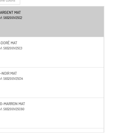
-ARGENT MAT
f:
S65200V25C2
-DORÉ MAT
f:
S65200V25C3
4-NOIR MAT
f:
S65200V25C14
0-MARRON MAT
f:
S65200V25C60
02-ARGENT BRILLANT