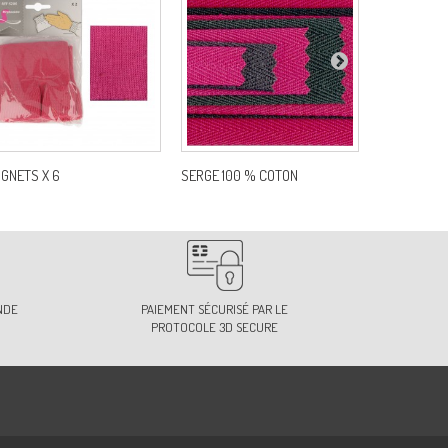
IGNETS X 6
SERGE 100 % COTON
GROS GRAIN 
NDE
PAIEMENT SÉCURISÉ PAR LE
PROTOCOLE 3D SECURE