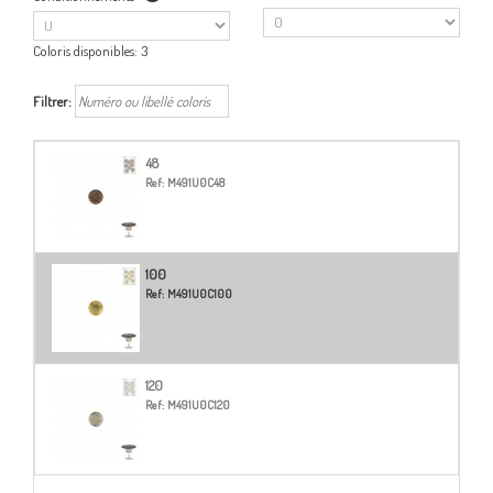
Coloris disponibles:
3
Filtrer:
48
Ref:
M491U0C48
100
Ref:
M491U0C100
120
Ref:
M491U0C120