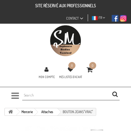
SITE RÉSERVÉ AUX PROFESSIONNELS
FR
CONTACT
0
0
MON COMPTE
MES LISTES D'ACHAT
Mercerie
Attaches
BOUTON JEANS "VRAC"