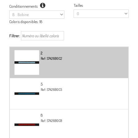
Tailles
Conditionnements
Coloris disponibles:
18
Filtrer:
2
Ref:
S7426B0C2
5
Ref:
S7426B0C5
8
Ref:
S7426B0C8