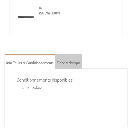
14
Ref:
S7426B0C14
16
Ref:
S7426B0C16
Info Tailles et Conditionnements
Fiche technique
51
Ref:
S7426B0C51
Conditionnements disponibles
B : Bobine
52
Ref:
S7426B0C52
53