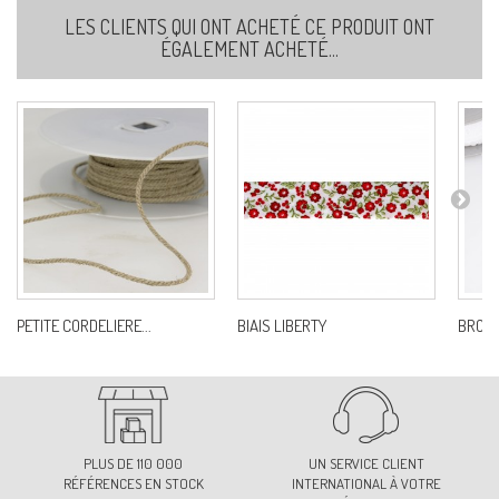
Ref:
S7426B0C53
LES CLIENTS QUI ONT ACHETÉ CE PRODUIT ONT
ÉGALEMENT ACHETÉ...
56
Ref:
S7426B0C56
58
Ref:
S7426B0C58
72
PETITE CORDELIERE...
BIAIS LIBERTY
BRODE
Ref:
S7426B0C72
73
Ref:
S7426B0C73
PLUS DE 110 000
UN SERVICE CLIENT
RÉFÉRENCES EN STOCK
INTERNATIONAL À VOTRE