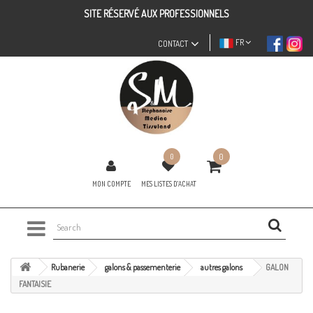
SITE RÉSERVÉ AUX PROFESSIONNELS
FR
CONTACT
0
0
MON COMPTE
MES LISTES D'ACHAT
Rubanerie
galons & passementerie
autres galons
GALON
FANTAISIE