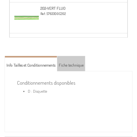
202-VERT FLUO
Ref:
S7633D0C202
203-ORANGE FLUO
Ref:
S7633D0C203
Info Tailles et Conditionnements
Fiche technique
204-ROSE FLUO
Ref:
S7633D0C204
Conditionnements disponibles
D : Disquette