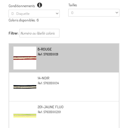
Tailles
Conditionnements
Coloris disponibles:
6
Filtrer:
8-ROUGE
Ref:
S7633D0C8
14-NOIR
Ref:
S7633D0C14
201-JAUNE FLUO
Ref:
S7633D0C201