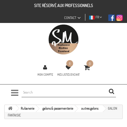
SITE RÉSERVÉ AUX PROFESSIONNELS
FR
CONTACT
0
0
MON COMPTE
MES LISTES D'ACHAT
Rubanerie
galons & passementerie
autres galons
GALON
FANTAISIE