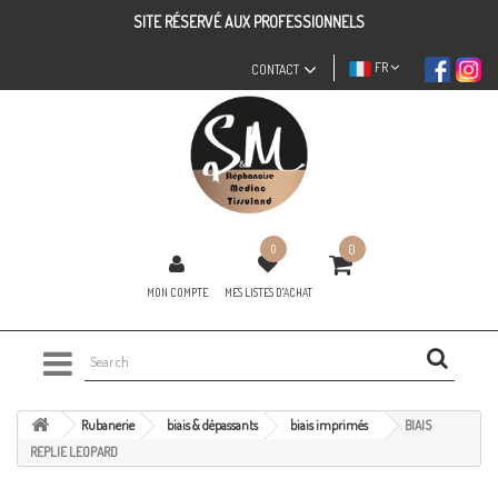
SITE RÉSERVÉ AUX PROFESSIONNELS
FR
CONTACT
0
0
MON COMPTE
MES LISTES D'ACHAT
Rubanerie
biais & dépassants
biais imprimés
BIAIS
REPLIE LEOPARD