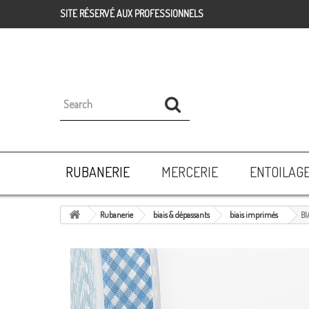
SITE RÉSERVÉ AUX PROFESSIONNELS
RUBANERIE
MERCERIE
ENTOILAG
Rubanerie
biais & dépassants
biais imprimés
BI