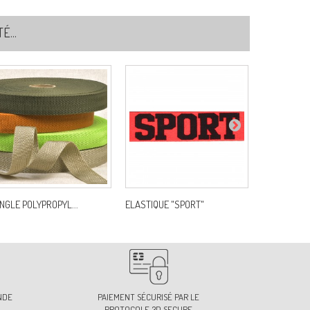
...
3-ORANGE
f:
S1693D20C83
8-PARME
f:
S1693D20C88
NGLE POLYPROPYL...
ELASTIQUE "SPORT"
SERGE 100 
NDE
PAIEMENT SÉCURISÉ PAR LE
PROTOCOLE 3D SECURE