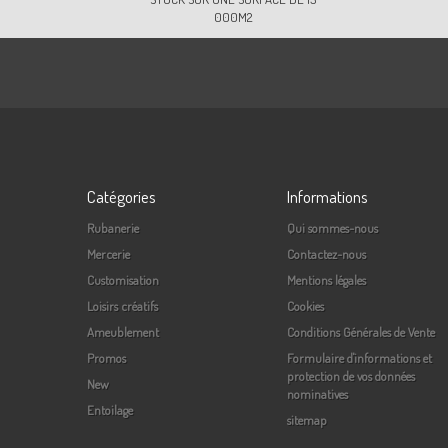
000M2
Catégories
Informations
Rubanerie
Qui sommes-nous
Mercerie
Contactez-nous
Customisation
Mentions légales
Loisirs créatifs
Cookies
Ameublement
Conditions Générales de Vente
Promos
Formulaire d'informations et
protection de vos données
New
nominatives
Entoilage
sitemap