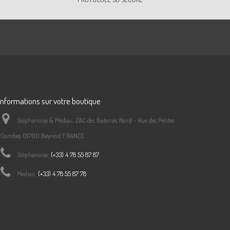
Informations sur votre boutique
Stéphanoise & Médiac, ZAC des Baterses Nord - Rue des Petites
Combes 01700 Beynost FRANCE
Stéphanoise:
(+33) 4 78 55 87 87
Mediac:
(+33) 4 78 55 87 78