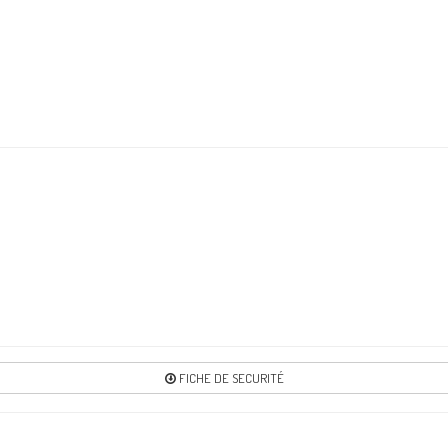
Re
4
Re
6
Re
7
Re
FICHE DE SECURITÉ
8
Re