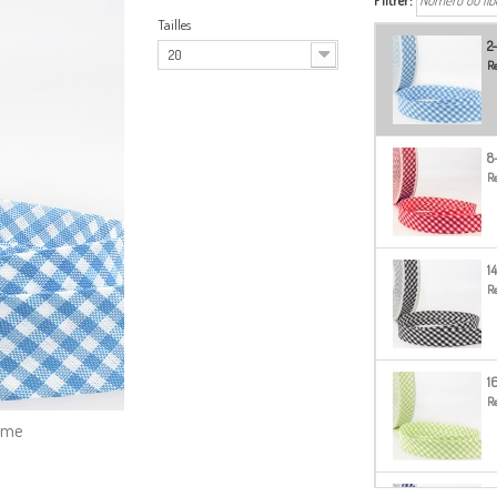
Filtrer:
Tailles
2
20
Re
8
Re
1
Re
1
Re
amme
2