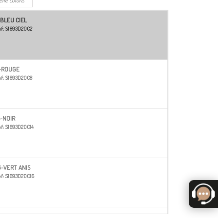
-BLEU CIEL
f:
S1693D20C2
-ROUGE
f:
S1693D20C8
4-NOIR
f:
S1693D20C14
6-VERT ANIS
f:
S1693D20C16
7-MARINE