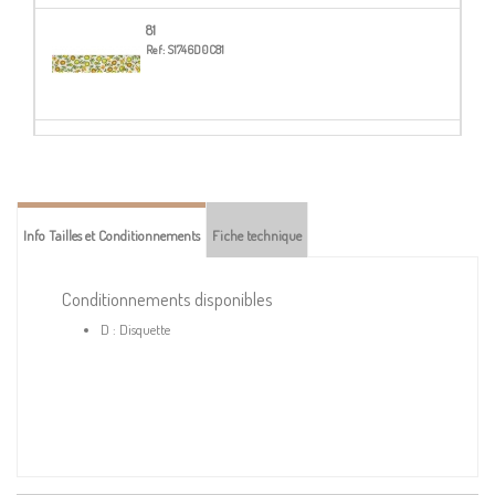
81
Ref:
S1746D0C81
83
Ref:
S1746D0C83
Info Tailles et Conditionnements
Fiche technique
Conditionnements disponibles
D : Disquette