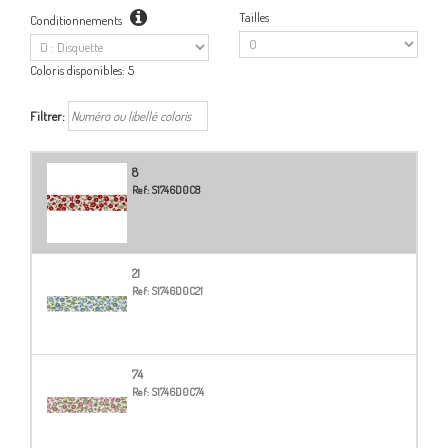
Tailles
Conditionnements
Coloris disponibles:
5
Filtrer:
8
Ref:
S1746D0C8
21
Ref:
S1746D0C21
74
Ref:
S1746D0C74