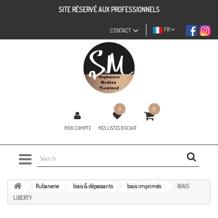
SITE RÉSERVÉ AUX PROFESSIONNELS
FR
CONTACT
0
0
MON COMPTE
MES LISTES D'ACHAT
Rubanerie
biais & dépassants
biais imprimés
BIAIS
LIBERTY