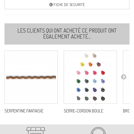
FICHE DE SECURITÉ
LES CLIENTS QUI ONT ACHETÉ CE PRODUIT ONT
ÉGALEMENT ACHETÉ...
SERPENTINE FANTAISIE
SERRE-CORDON BOULE
BRODE