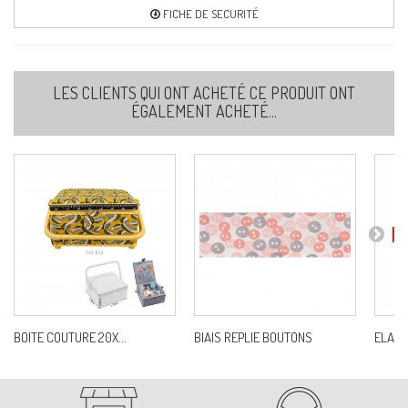
FICHE DE SECURITÉ
LES CLIENTS QUI ONT ACHETÉ CE PRODUIT ONT
ÉGALEMENT ACHETÉ...
BOITE COUTURE 20X...
BIAIS REPLIE BOUTONS
ELASTI