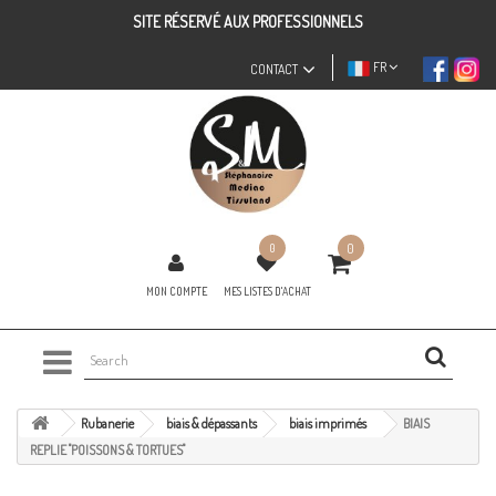
SITE RÉSERVÉ AUX PROFESSIONNELS
FR
CONTACT
0
0
MON COMPTE
MES LISTES D'ACHAT
Rubanerie
biais & dépassants
biais imprimés
BIAIS
REPLIE "POISSONS & TORTUES"