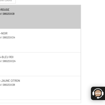
-ROUGE
f:
S1802D0C8
4-NOIR
f:
S1802D0C14
4-BLEU ROI
f:
S1802D0C24
1-JAUNE CITRON
f:
S1802D0C81