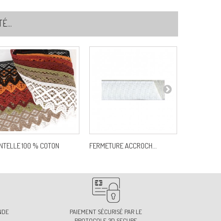
...
NTELLE 100 % COTON
FERMETURE ACCROCH...
BOUCLE DE 
NDE
PAIEMENT SÉCURISÉ PAR LE
PROTOCOLE 3D SECURE