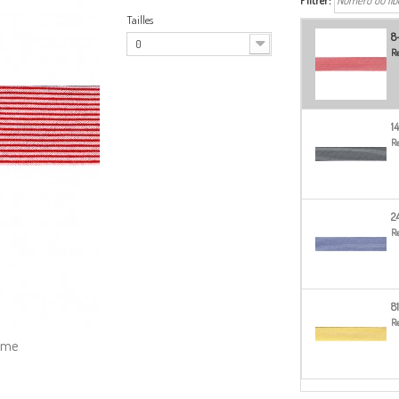
Filtrer:
Tailles
8
0
Re
1
Re
2
Re
8
Re
amme