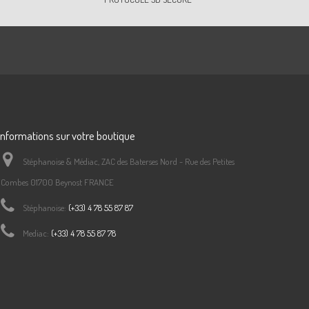
Informations sur votre boutique
Stéphanoise & Médiac, ZAC des Baterses Nord - Rue des Petites
Combes 01700 Beynost FRANCE
Stéphanoise:
(+33) 4 78 55 87 87
Mediac:
(+33) 4 78 55 87 78