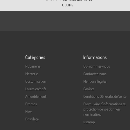
000M2
Catégories
Informations
Rubanerie
Qui sommes-nous
Mercerie
Contactez-nous
Customisation
Mentions légales
Loisirs créatifs
Cookies
Ameublement
Conditions Générales de Vente
Promos
Formulaire d'informations et
protection de vos données
New
nominatives
Entoilage
sitemap