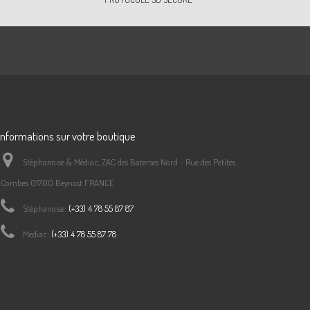
Informations sur votre boutique
Stéphanoise & Médiac, ZAC des Baterses Nord - Rue des Petites
Combes 01700 Beynost FRANCE
Stéphanoise:
(+33) 4 78 55 87 87
Mediac:
(+33) 4 78 55 87 78