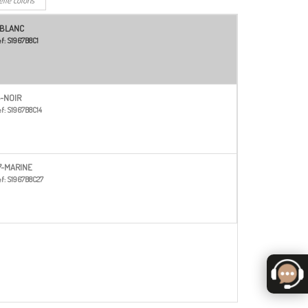
-BLANC
f:
S1967B8C1
4-NOIR
f:
S1967B8C14
7-MARINE
f:
S1967B8C27