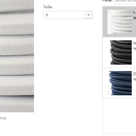
Filtrer:
Tailles
1
8
Re
1
Re
2
Re
amme