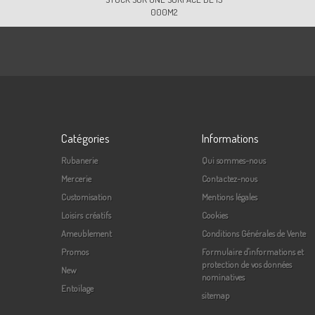
000M2
Catégories
Informations
Rubanerie
Qui sommes-nous
Mercerie
Contactez-nous
Customisation
Mentions légales
Loisirs créatifs
Cookies
Ameublement
Conditions Générales de Vente
Promos
Formulaire d'informations et
protection de vos données
New
nominatives
Entoilage
sitemap