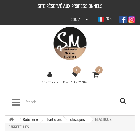
SITE RÉSERVÉ AUX PROFESSIONNELS
FR
CONTACT
0
0
MON COMPTE
MES LISTES D'ACHAT
Rubanerie
élastiques
classiques
ELASTIQUE
JARRETELLES