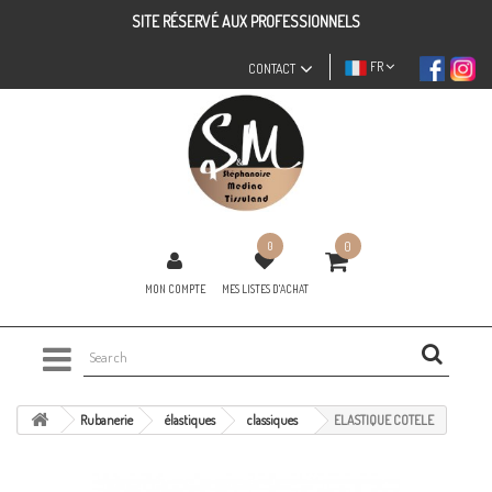
SITE RÉSERVÉ AUX PROFESSIONNELS
FR
CONTACT
0
0
MON COMPTE
MES LISTES D'ACHAT
Rubanerie
élastiques
classiques
ELASTIQUE COTELE