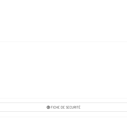
Re
1
Re
2
Re
2
Re
FICHE DE SECURITÉ
3
Re