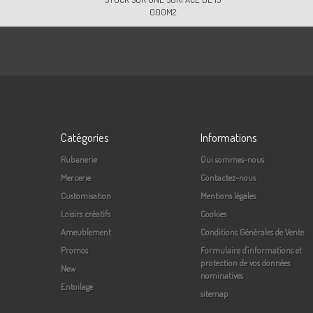
000M2
Catégories
Informations
Rubanerie
Qui sommes-nous
Mercerie
Contactez-nous
Customisation
Mentions légales
Loisirs créatifs
Cookies
Ameublement
Conditions Générales de Vente
Promos
Formulaire d'informations et
protection de vos données
New
nominatives
Entoilage
sitemap