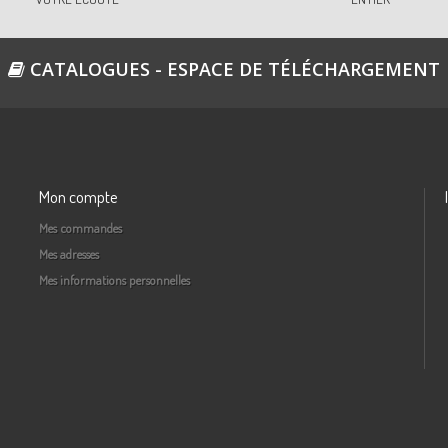
5
Re
CATALOGUES - ESPACE DE TÉLÉCHARGEMENT
5
Re
Mon compte
5
Mes commandes
Re
Mes adresses
Mes informations personnelles
6
Re
6
Re