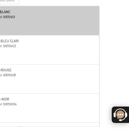
-BLANC
f:
S157D0C1
-BLEU CLAIR
f:
S157D0C3
-ROUGE
f:
S157D0C8
4-NOIR
f:
S157D0C14
5-VERT FONCÉ