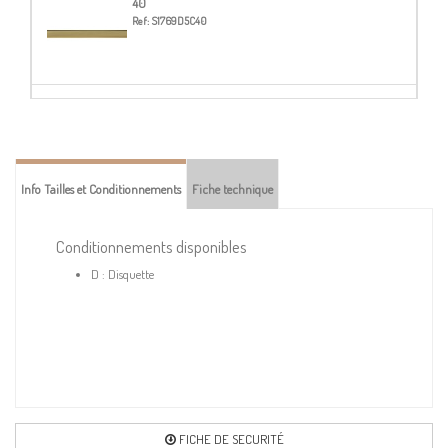
40
Ref:
S1769D5C40
56
Ref:
S1769D5C56
Info Tailles et Conditionnements
Fiche technique
60
Ref:
S1769D5C60
Conditionnements disponibles
D : Disquette
FICHE DE SECURITÉ