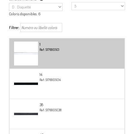
Coloris disponibles:
6
Filtrer:
1
Ref:
S1769D5C1
14
Ref:
S1769D5C14
38
Ref:
S1769D5C38