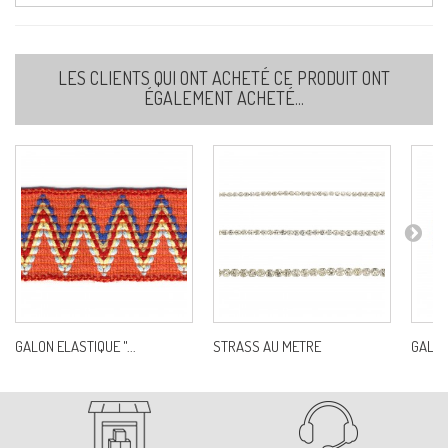
LES CLIENTS QUI ONT ACHETÉ CE PRODUIT ONT
ÉGALEMENT ACHETÉ...
GALON ELASTIQUE "...
STRASS AU METRE
GALON