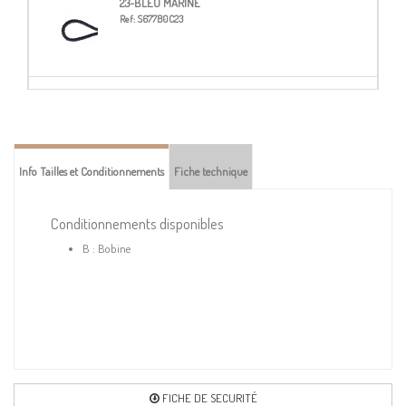
23-BLEU MARINE
Ref:
S677B0C23
31-GRIS
Ref:
S677B0C31
Info Tailles et Conditionnements
Fiche technique
33-GRIS
Ref:
S677B0C33
Conditionnements disponibles
B : Bobine
40-BEIGE
Ref:
S677B0C40
51-ÉCRU
Ref:
S677B0C51
FICHE DE SECURITÉ