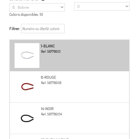
Coloris disponibles:
10
Filtrer:
1-BLANC
Ref:
S677B0C1
8-ROUGE
Ref:
S677B0C8
14-NOIR
Ref:
S677B0C14