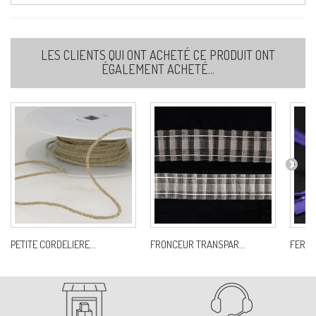
56-MARRON
LES CLIENTS QUI ONT ACHETÉ CE PRODUIT ONT
Ref:
S677B0C56
ÉGALEMENT ACHETÉ...
72-BORDEAUX
Ref:
S677B0C72
PETITE CORDELIERE...
FRONCEUR TRANSPAR...
FERME