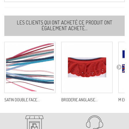
31-GRIS CLAIR
LES CLIENTS QUI ONT ACHETÉ CE PRODUIT ONT
Ref:
S687B0C31
ÉGALEMENT ACHETÉ...
38-GRIS NOIR
Ref:
S687B0C38
40-BEIGE
Ref:
S687B0C40
SATIN DOUBLE FACE...
BRODERIE ANGLAISE...
M ECU
51-ÉCRU
Ref:
S687B0C51