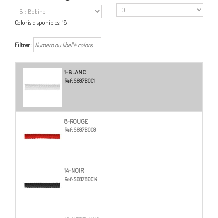
Coloris disponibles:
18
Filtrer:
1-BLANC
Ref:
S687B0C1
8-ROUGE
Ref:
S687B0C8
14-NOIR
Ref:
S687B0C14