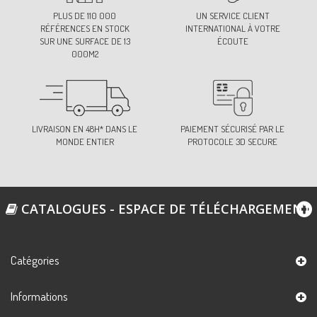
53-KAKI
PLUS DE 110 000
UN SERVICE CLIENT
Ref:
S687B0C53
RÉFÉRENCES EN STOCK
INTERNATIONAL À VOTRE
SUR UNE SURFACE DE 13
ÉCOUTE
000M2
62-MARRON CLAIR
Ref:
S687B0C62
LIVRAISON EN 48H* DANS LE
PAIEMENT SÉCURISÉ PAR LE
MONDE ENTIER
PROTOCOLE 3D SECURE
72-BORDEAUX
Ref:
S687B0C72
CATALOGUES - ESPACE DE TÉLÉCHARGEMENT
74-ROSE CLAIR
Ref:
S687B0C74
Catégories
Informations
78-FRAMBOISE
Ref:
S687B0C78