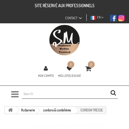
SITE RÉSERVÉ AUX PROFESSIONNELS
FR
CONTACT
0
0
MON COMPTE
MES LISTES D'ACHAT
Rubanerie
cordons & cordelières
CORDON TRESSE