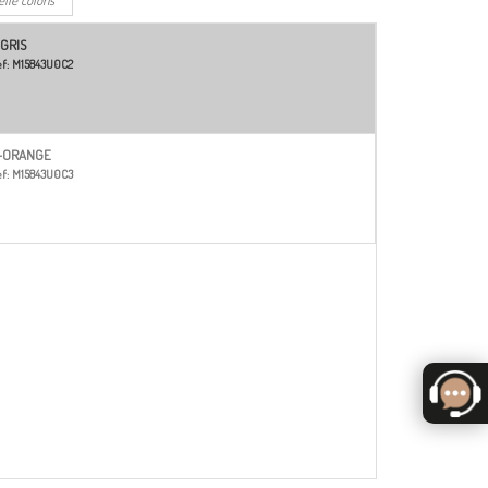
-GRIS
f:
M15843U0C2
-ORANGE
f:
M15843U0C3