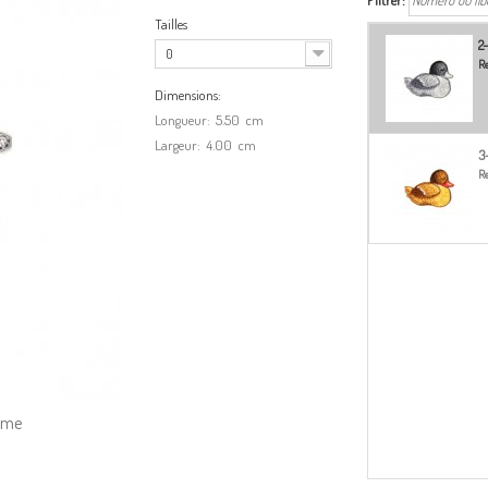
Filtrer:
Tailles
2
0
Re
Dimensions:
Longueur:
5.50
cm
Largeur:
4.00
cm
3
Re
amme