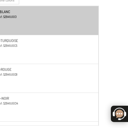
-BLANC
f:
S2941U0C1
-TURQUOISE
f:
S2941U0C5
-ROUGE
f:
S2941U0C8
4-NOIR
f:
S2941U0C14
6-VERT ANIS