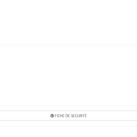
Re
2
Re
3
Re
5
Re
FICHE DE SECURITÉ
5
Re