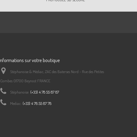
Informations sur votre boutique
Stéphanoise & Médiac, ZAC des Baterses Nord - Rue des Petites
Combes 01700 Beynost FRANCE
Stéphanoise:
(+33) 4 78 55 87 87
Mediac:
(+33) 4 78 55 87 78