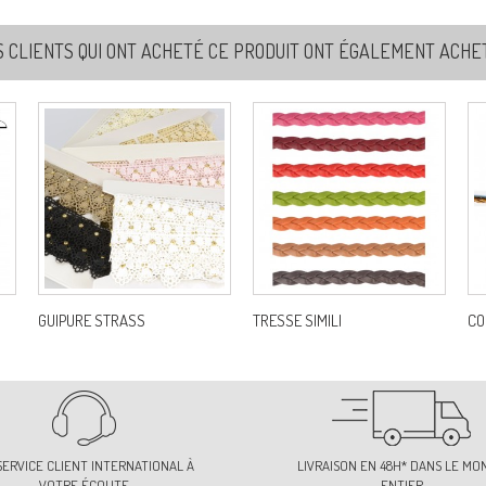
S CLIENTS QUI ONT ACHETÉ CE PRODUIT ONT ÉGALEMENT ACHETÉ
7
Re
8
Re
8
Re
GUIPURE STRASS
TRESSE SIMILI
CO
9
Re
SERVICE CLIENT INTERNATIONAL À
LIVRAISON EN 48H* DANS LE MO
VOTRE ÉCOUTE
ENTIER