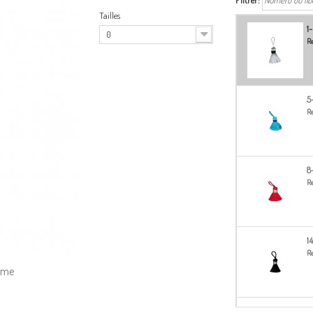
Filtrer:
Tailles
1
0
Re
5
Re
8
Re
1
Re
amme
1