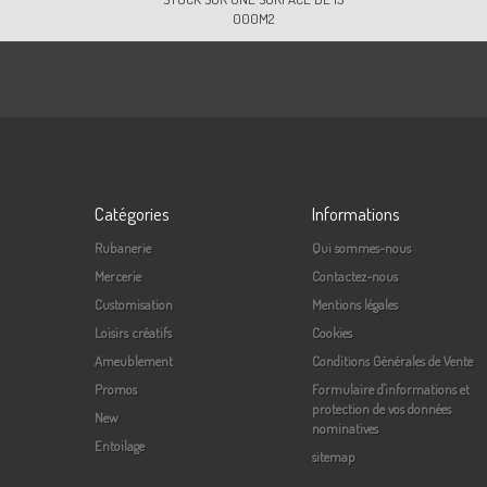
000M2
Catégories
Informations
Rubanerie
Qui sommes-nous
Mercerie
Contactez-nous
Customisation
Mentions légales
Loisirs créatifs
Cookies
Ameublement
Conditions Générales de Vente
Promos
Formulaire d'informations et
protection de vos données
New
nominatives
Entoilage
sitemap