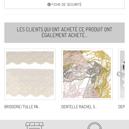
FICHE DE SECURITÉ
LES CLIENTS QUI ONT ACHETÉ CE PRODUIT ONT
ÉGALEMENT ACHETÉ...
BRODERIE/TULLE PA...
DENTELLE RACHEL 5...
DEPAS