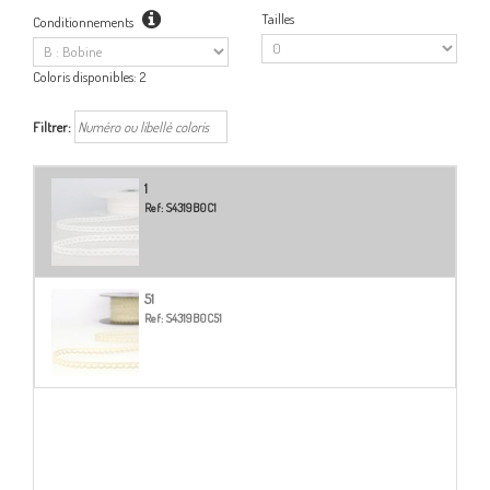
Tailles
Conditionnements
Coloris disponibles:
2
Filtrer:
1
Ref:
S4319B0C1
51
Ref:
S4319B0C51