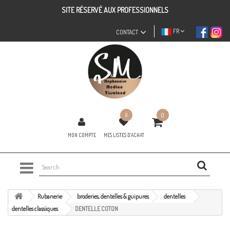
SITE RÉSERVÉ AUX PROFESSIONNELS
FR
CONTACT
0
0
MON COMPTE
MES LISTES D'ACHAT
Rubanerie
broderies, dentelles & guipures
dentelles
dentelles classiques
DENTELLE COTON