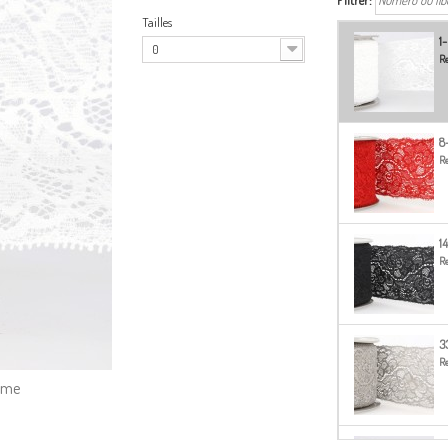
Filtrer:
Tailles
1
0
Re
8
Re
1
Re
3
Re
amme
5