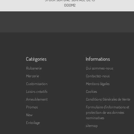
000M2
Catégories
Informations
Rubanerie
Qui sommes-nous
Mercerie
Contactez-nous
Customisation
Mentions légales
Loisirs créatifs
Cookies
Ameublement
Conditions Générales de Vente
Promos
Formulaire d'informations et
protection de vos données
New
nominatives
Entoilage
sitemap