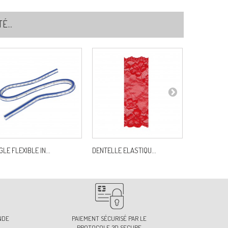
...
GLE FLEXIBLE IN...
DENTELLE ELASTIQU...
AIGUILLES 
NDE
PAIEMENT SÉCURISÉ PAR LE
PROTOCOLE 3D SECURE