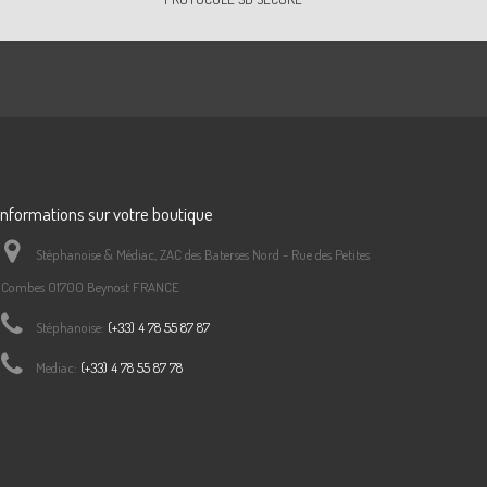
Informations sur votre boutique
Stéphanoise & Médiac, ZAC des Baterses Nord - Rue des Petites
Combes 01700 Beynost FRANCE
Stéphanoise:
(+33) 4 78 55 87 87
Mediac:
(+33) 4 78 55 87 78