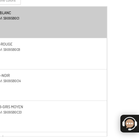
-BLANC
f:
S9095B0C1
-ROUGE
f:
S9095B0C8
4-NOIR
f:
S9095B0C14
3-GRIS MOYEN
f:
S9095B0C33
1-ÉCRU