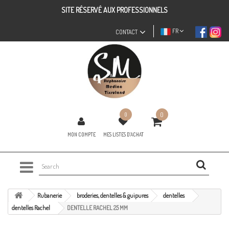
SITE RÉSERVÉ AUX PROFESSIONNELS
FR
CONTACT
0
0
MON COMPTE
MES LISTES D'ACHAT
Rubanerie
broderies, dentelles & guipures
dentelles
dentelles Rachel
DENTELLE RACHEL 25 MM