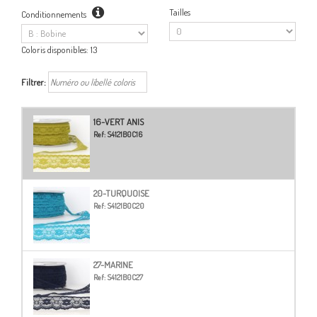
Tailles
Conditionnements
Coloris disponibles:
13
Filtrer:
16-VERT ANIS
Ref:
S4121B0C16
20-TURQUOISE
Ref:
S4121B0C20
27-MARINE
Ref:
S4121B0C27