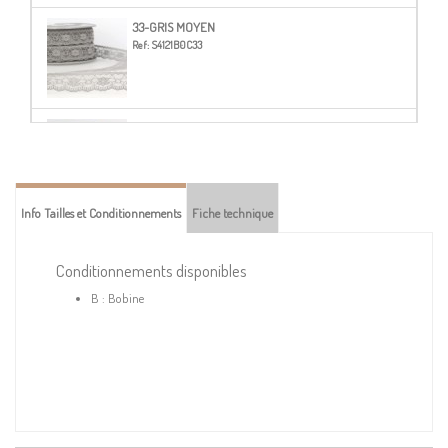
33-GRIS MOYEN
Ref:
S4121B0C33
40-BEIGE
Ref:
S4121B0C40
Info Tailles et Conditionnements
Fiche technique
45-LIN
Ref:
S4121B0C45
Conditionnements disponibles
B : Bobine
62-TAUPE
Ref:
S4121B0C62
72-BORDEAUX