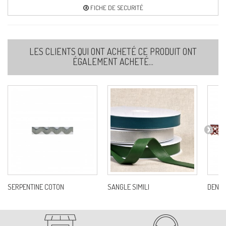
Ref:
S4121B0C72
FICHE DE SECURITÉ
74-ROSE CLAIR
LES CLIENTS QUI ONT ACHETÉ CE PRODUIT ONT
Ref:
S4121B0C74
ÉGALEMENT ACHETÉ...
77-VIEUX ROSE
Ref:
S4121B0C77
78-FRAMBOISE
Ref:
S4121B0C78
SERPENTINE COTON
SANGLE SIMILI
DENTE
80-OR
Ref:
S4121B0C80