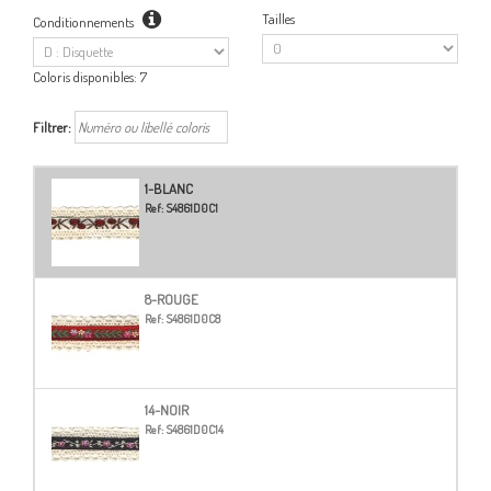
Tailles
Conditionnements
Coloris disponibles:
7
Filtrer:
1-BLANC
Ref:
S4861D0C1
8-ROUGE
Ref:
S4861D0C8
14-NOIR
Ref:
S4861D0C14