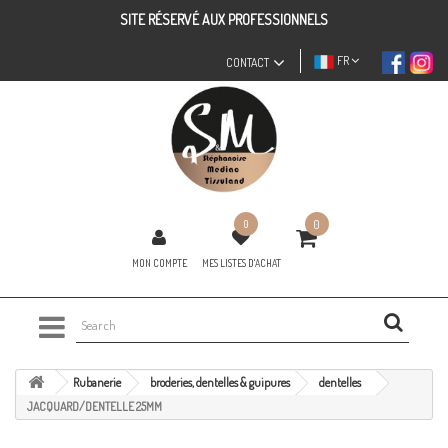
SITE RÉSERVÉ AUX PROFESSIONNELS
FR
CONTACT
0
0
MON COMPTE
MES LISTES D'ACHAT
Rubanerie
broderies, dentelles & guipures
dentelles
JACQUARD/DENTELLE 25MM