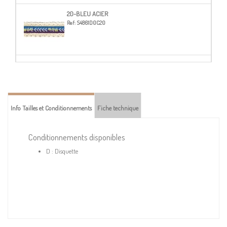
20-BLEU ACIER
Ref:
S4861D0C20
53-KAKI
Ref:
S4861D0C53
Info Tailles et Conditionnements
Fiche technique
76-FUCHSIA
Ref:
S4861D0C76
Conditionnements disponibles
D : Disquette
81-JAUNE CITRON
Ref:
S4861D0C81