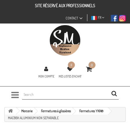
SITE RÉSERVÉ AUX PROFESSIONNELS
FR
CONTACT
0
0
MON COMPTE
MES LISTES D'ACHAT
Mercerie
Fermetures à glissières
Fermetures YKK®
MAC86H ALUMINIUM NON SEPARABLE