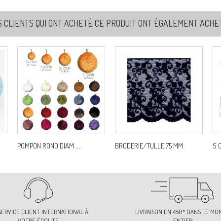
S CLIENTS QUI ONT ACHETÉ CE PRODUIT ONT ÉGALEMENT ACHETÉ
8
Re
8
Re
9
Re
POMPON ROND DIAM ...
BRODERIE/TULLE 75 MM
S 
SERVICE CLIENT INTERNATIONAL À
LIVRAISON EN 48H* DANS LE MO
VOTRE ÉCOUTE
ENTIER