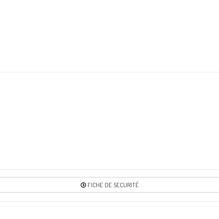
Re
4
Re
6
Re
71
Re
FICHE DE SECURITÉ
7
Re