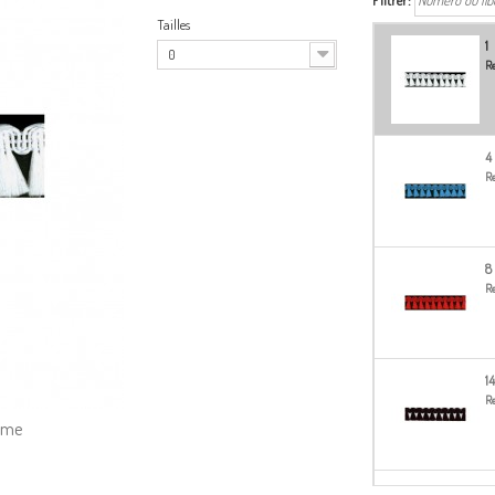
Filtrer:
Tailles
1
0
Re
4
Re
8
Re
14
Re
amme
1