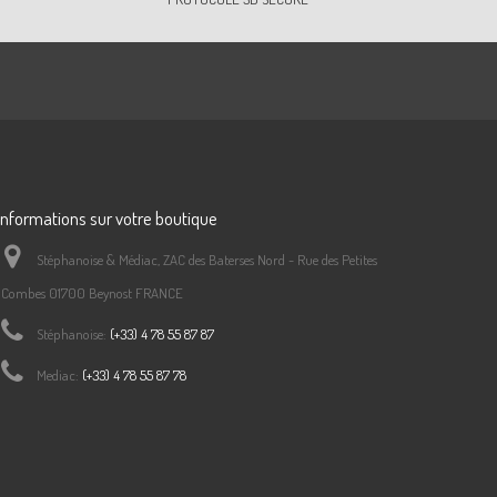
Informations sur votre boutique
Stéphanoise & Médiac, ZAC des Baterses Nord - Rue des Petites
Combes 01700 Beynost FRANCE
Stéphanoise:
(+33) 4 78 55 87 87
Mediac:
(+33) 4 78 55 87 78