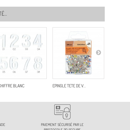
...
3
f:
S7418B0C83
4
f:
S7418B0C84
3
f:
S7418B0C93
CHIFFRE BLANC
EPINGLE TETE DE V...
GALON STR
NDE
PAIEMENT SÉCURISÉ PAR LE
PROTOCOLE 3D SECURE