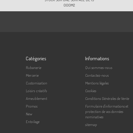
000M2
Catégories
Informations
Rubanerie
Qui sommes-nous
Mercerie
Contactez-nous
Customisation
Mentions légales
Loisirs créatifs
Cookies
Ameublement
Conditions Générales de Vente
Promos
Formulaire d'informations et
protection de vos données
New
nominatives
Entoilage
sitemap