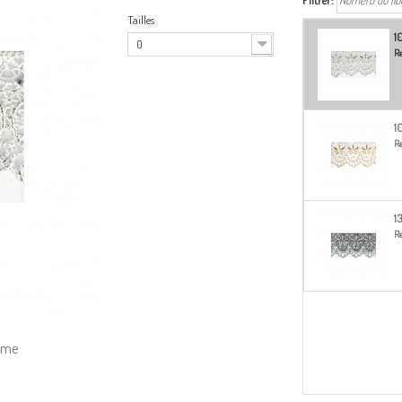
Filtrer:
Tailles
1
0
Re
1
Re
1
Re
amme