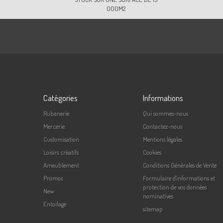
000M2
Catégories
Informations
Rubanerie
Qui sommes-nous
Mercerie
Contactez-nous
Customisation
Mentions légales
Loisirs créatifs
Cookies
Ameublement
Conditions Générales de Vente
Promos
Formulaire d'informations et
protection de vos données
New
nominatives
Entoilage
sitemap