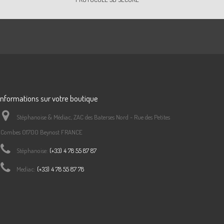
Informations sur votre boutique
Stéphanoise & Médiac, ZAC des Baterses Nord - Rue des Petites
Combes 01700 Beynost FRANCE
Stéphanoise:
(+33) 4 78 55 87 87
Mediac:
(+33) 4 78 55 87 78