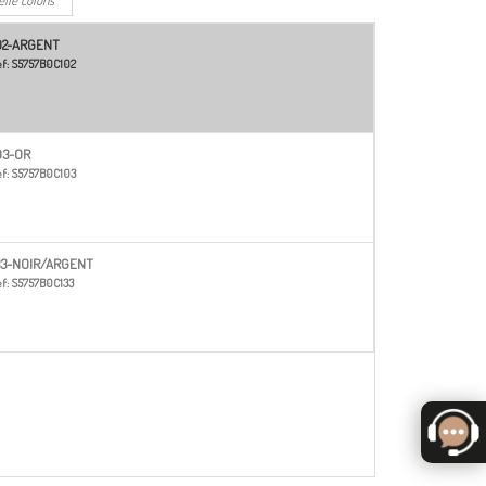
02-ARGENT
f:
S5757B0C102
03-OR
f:
S5757B0C103
33-NOIR/ARGENT
f:
S5757B0C133