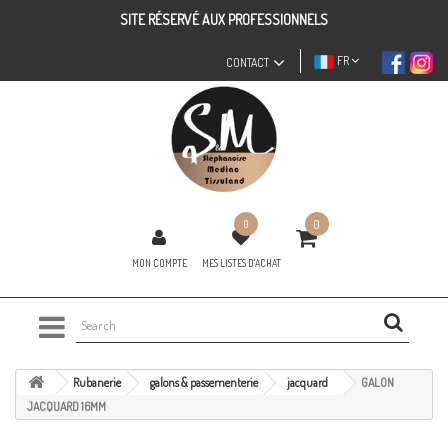
SITE RÉSERVÉ AUX PROFESSIONNELS
FR
CONTACT
0
0
MON COMPTE
MES LISTES D'ACHAT
Rubanerie
galons & passementerie
jacquard
GALON
JACQUARD 16MM