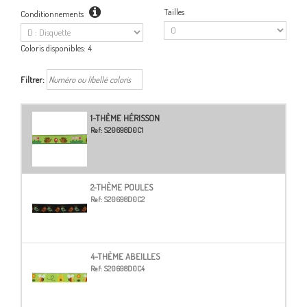
Tailles
Conditionnements
Coloris disponibles:
4
Filtrer:
1-THÈME HÉRISSON
Ref:
S20698D0C1
2-THÈME POULES
Ref:
S20698D0C2
4-THÈME ABEILLES
Ref:
S20698D0C4