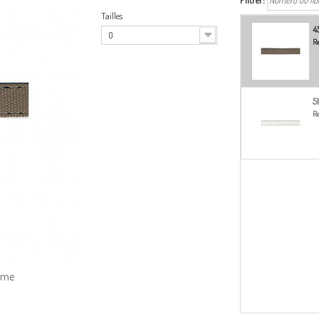
Filtrer:
Tailles
4
0
Re
51
Re
amme