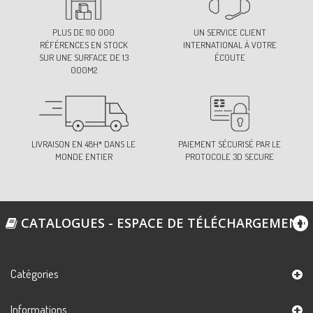
140
PLUS DE 110 000
UN SERVICE CLIENT
Ref:
S7544D0C140
RÉFÉRENCES EN STOCK
INTERNATIONAL À VOTRE
SUR UNE SURFACE DE 13
ÉCOUTE
000M2
171
Ref:
S7544D0C171
LIVRAISON EN 48H* DANS LE
PAIEMENT SÉCURISÉ PAR LE
MONDE ENTIER
PROTOCOLE 3D SECURE
CATALOGUES - ESPACE DE TÉLÉCHARGEMENT
Catégories
Informations