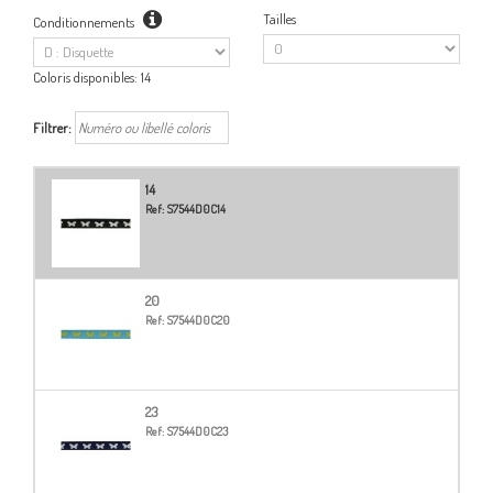
Tailles
Conditionnements
Coloris disponibles:
14
Filtrer:
14
Ref:
S7544D0C14
20
Ref:
S7544D0C20
23
Ref:
S7544D0C23