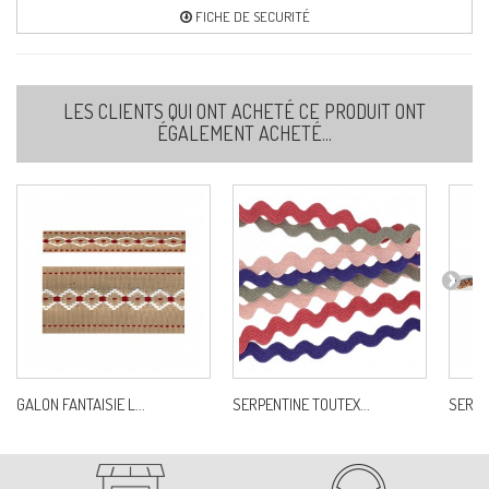
Ref:
S7544D0C83
FICHE DE SECURITÉ
89
LES CLIENTS QUI ONT ACHETÉ CE PRODUIT ONT
Ref:
S7544D0C89
ÉGALEMENT ACHETÉ...
101
Ref:
S7544D0C101
102
Ref:
S7544D0C102
GALON FANTAISIE L...
SERPENTINE TOUTEX...
SERPE
108
Ref:
S7544D0C108