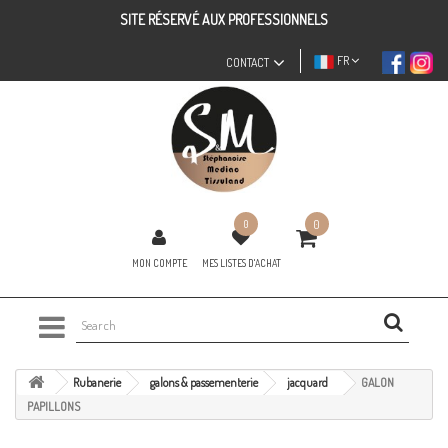
SITE RÉSERVÉ AUX PROFESSIONNELS
FR
CONTACT
0
0
MON COMPTE
MES LISTES D'ACHAT
Rubanerie
galons & passementerie
jacquard
GALON
PAPILLONS