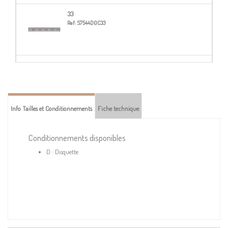
33
Ref:
S7544D0C33
45
Ref:
S7544D0C45
Info Tailles et Conditionnements
Fiche technique
68
Ref:
S7544D0C68
Conditionnements disponibles
D : Disquette
74
Ref:
S7544D0C74
83