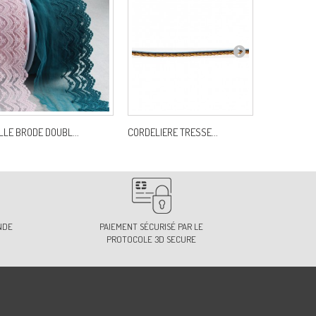
7
f:
S4080P90C77
3
f:
S4080P90C83
LLE BRODE DOUBL...
CORDELIERE TRESSE...
POMPON ANG
0
f:
S4080P90C90
NDE
PAIEMENT SÉCURISÉ PAR LE
PROTOCOLE 3D SECURE
8
f:
S4080P90C98