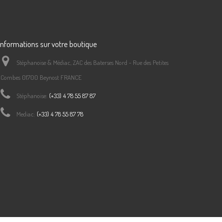
Informations sur votre boutique
Stéphanoise & Médiac, ZAC des Baterses Nord - Rue des Petites
Combes 01700 Beynost FRANCE
Stéphanoise:
(+33) 4 78 55 87 87
Mediac:
(+33) 4 78 55 87 78