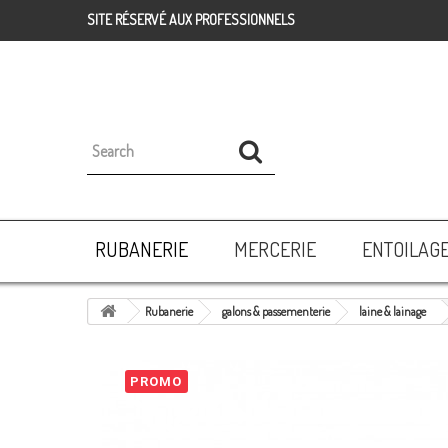
SITE RÉSERVÉ AUX PROFESSIONNELS
RUBANERIE
MERCERIE
ENTOILAG
Rubanerie
galons & passementerie
laine & lainage
PROMO