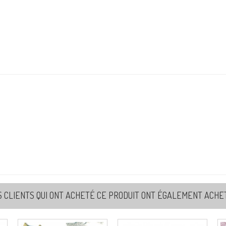
Re
51
Re
5
Re
71
Re
S CLIENTS QUI ONT ACHETÉ CE PRODUIT ONT ÉGALEMENT ACHETÉ
7
Re