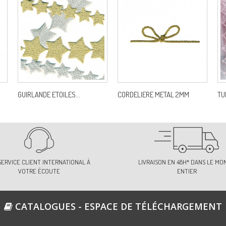
7
Re
8
Re
GUIRLANDE ETOILES...
CORDELIERE METAL 2MM
TU
9
Re
SERVICE CLIENT INTERNATIONAL À
LIVRAISON EN 48H* DANS LE MO
VOTRE ÉCOUTE
ENTIER
9
Re
CATALOGUES - ESPACE DE TÉLÉCHARGEMENT