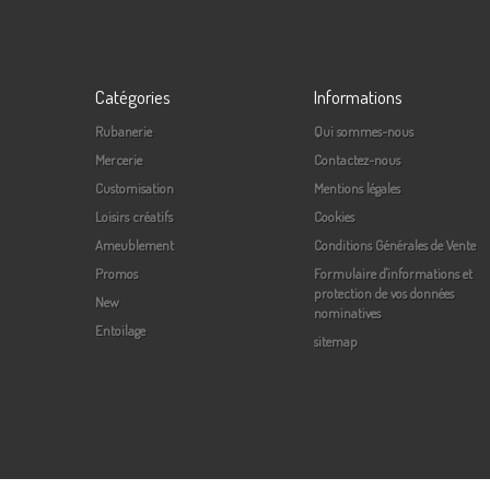
Catégories
Informations
Rubanerie
Qui sommes-nous
Mercerie
Contactez-nous
Customisation
Mentions légales
Loisirs créatifs
Cookies
Ameublement
Conditions Générales de Vente
Promos
Formulaire d'informations et
protection de vos données
New
nominatives
Entoilage
sitemap