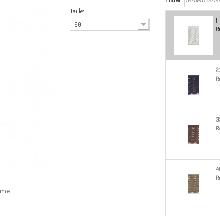
Filtrer:
Tailles
1
90
Re
2
Re
3
Re
4
Re
amme
4